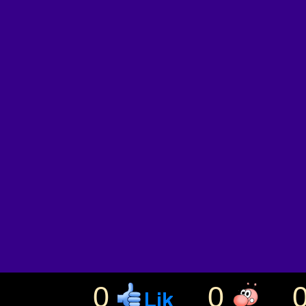
pour tenir dans les
moins les bordures de
des images plus larg
noms de fichiers à
plusieurs scripts P
en 2024 j'ai abando
complication devenu
ont un zoom.
0
0